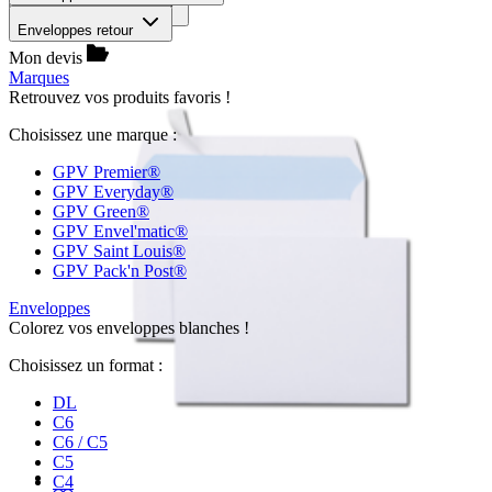
Trier par :
pertinence
Enveloppes retour
Mon devis
Marques
Retrouvez vos produits favoris !
Choisissez une marque :
GPV Premier®
GPV Everyday®
GPV Green®
GPV Envel'matic®
GPV Saint Louis®
GPV Pack'n Post®
Enveloppes
Colorez vos enveloppes blanches !
Choisissez un format :
DL
C6
C6 / C5
C5
C4