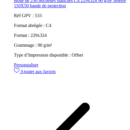
Boîte de 250 pochettes blanches C4 229x324 90 g/m² fenêtre
110X50 bande de protection
Réf GPV :
533
Format abrégée :
C4
Format :
229x324
Grammage :
90 g/m²
Type d’Impression disponible :
Offset
Personnaliser
Ajouter aux favoris