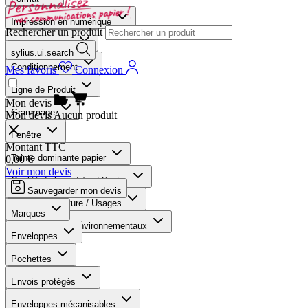
Impression en numérique
Rechercher un produit
Format abrégée
sylius.ui.search
Conditionnement
Mes favoris
Connexion
Ligne de Produit
Mon devis
Grammage
Mon devis
Aucun produit
Fenêtre
Montant TTC
Teinte dominante papier
0,00 €
Voir mon devis
Qualité de la matière / Papier
Sauvegarder mon devis
Type de fermeture / Usages
Marques
Norme et Label environnementaux
Enveloppes
Marques
Pochettes
Produits trouvés :
74
Envois protégés
Nombre :
12
Enveloppes mécanisables