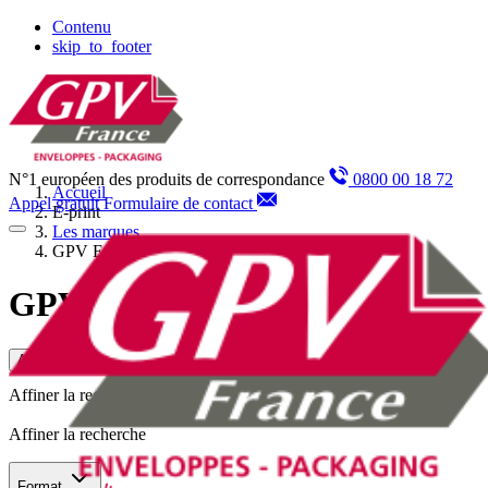
Panneau de gestion des cookies
Contenu
skip_to_footer
N°1 européen des produits de correspondance
0800 00 18 72
Accueil
Appel gratuit
Formulaire de contact
E-print
Les marques
GPV Everyday®
GPV Everyday®
Affiner la recherche
Affiner la recherche
Affiner la recherche
Format