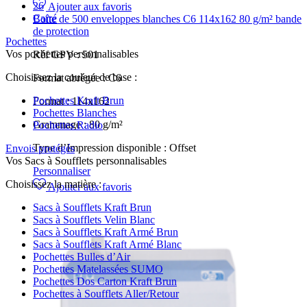
26
Ajouter aux favoris
Carré
Boîte de 500 enveloppes blanches C6 114x162 80 g/m² bande
de protection
Pochettes
Vos pochettes personnalisables
Réf GPV :
501
Choisissez la couleur de base :
Format abrégée :
C6
Pochettes Kraft Brun
Format :
114x162
Pochettes Blanches
Grammage :
80 g/m²
Pochettes Radio
Type d’Impression disponible :
Offset
Envois protégés
Vos Sacs à Soufflets personnalisables
Personnaliser
Choisissez la matière :
Ajouter aux favoris
Sacs à Soufflets Kraft Brun
Sacs à Soufflets Velin Blanc
Sacs à Soufflets Kraft Armé Brun
Sacs à Soufflets Kraft Armé Blanc
Pochettes Bulles d’Air
Pochettes Matelassées SUMO
Pochettes Dos Carton Kraft Brun
Pochettes à Soufflets Aller/Retour