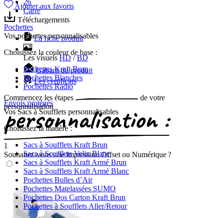
26
Ajouter aux favoris
Carré
Téléchargements
Pochettes
Vos pochettes personnalisables
La fiche produit
Choisissez la couleur de base :
Les visuels
HD
/
BD
Pochettes Kraft Brun
Gabarit du produit
Pochettes Blanches
Les certificats
Pochettes Radio
Commencez les
étapes
de votre
Envois protégés
personnalisation
Vos Sacs à Soufflets personnalisables
Choisissez la matière :
Sacs à Soufflets Kraft Brun
1
Sacs à Soufflets Velin Blanc
Souhaitez-vous une impression Offset ou Numérique ?
Sacs à Soufflets Kraft Armé Brun
Sacs à Soufflets Kraft Armé Blanc
Pochettes Bulles d’Air
Pochettes Matelassées SUMO
Pochettes Dos Carton Kraft Brun
Pochettes à Soufflets Aller/Retour