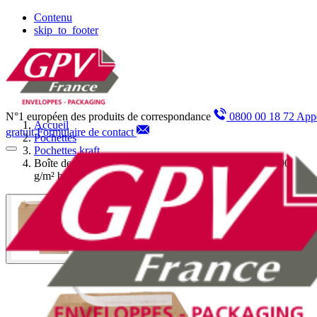
Panneau de gestion des cookies
Contenu
skip_to_footer
N°1 européen des produits de correspondance
0800 00 18 72 App
Accueil
gratuit
Formulaire de contact
Pochettes
Pochettes kraft
Boîte de 500 pochettes kraft brun recyclé C5 162x229 90
g/m² bande de protection