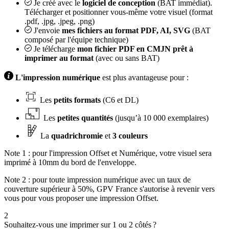
Je créé avec le
logiciel de conception
(BAT immédiat).
Télécharger et positionner vous-même votre visuel (format
.pdf, .jpg, .jpeg, .png)
J'envoie
mes fichiers au format PDF, AI, SVG
(BAT
composé par l'équipe technique)
Je télécharge
mon fichier PDF en CMJN prêt à
imprimer au format
(avec ou sans BAT)
L'impression numérique
est plus avantageuse pour :
Les
petits formats
(C6 et DL)
Les
petites quantités
(jusqu’à 10 000 exemplaires)
La
quadrichromie
et
3 couleurs
Note 1 : pour l'impression Offset et Numérique, votre visuel sera
imprimé à 10mm du bord de l'enveloppe.
Note 2 : pour toute impression numérique avec un taux de
couverture supérieur à 50%, GPV France s'autorise à revenir vers
vous pour vous proposer une impression Offset.
2
Souhaitez-vous une imprimer sur 1 ou 2 côtés ?