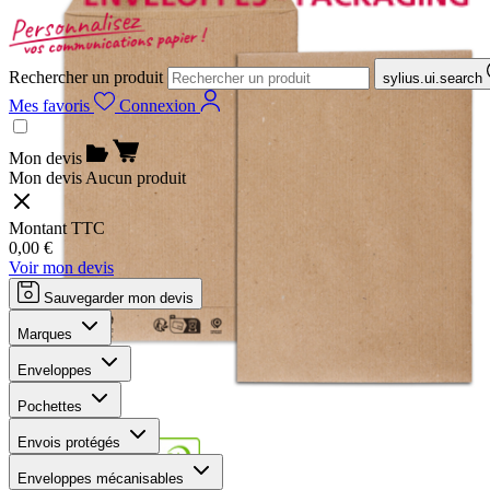
Rechercher un produit
sylius.ui.search
Mes favoris
Connexion
Mon devis
Mon devis
Aucun produit
Montant TTC
0,00 €
Voir mon devis
Sauvegarder mon devis
Marques
Enveloppes
Pochettes
Envois protégés
Enveloppes mécanisables