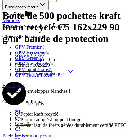
Enveloppes retour
Boîte de 500 pochettes kraft
Mon devis
Marques
brun recyclé C5 162x229 90
Retrouvez vos produits favoris !
g/m² bande de protection
Choisissez une marque :
GPV Premier®
GPV Everyday®
Réf GPV :
505
GPV Green®
Format abrégée :
C5
GPV Envel'matic®
Format :
162x229
GPV Saint Louis®
Toutes les caractéristiques
GPV Pack'n Post®
Enveloppes
Colorez vos enveloppes blanches !
Choisissez un format :
Les plus
DL
Papier kraft recyclé
C6
Produit adapté à un petit budget
C6 / C5
Papier issu de forêts gérées durablement certifié PEFC
C5
C4
Personnaliser mon produit