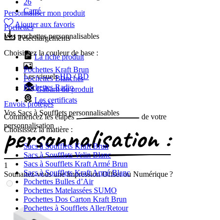
26
Carré
Personnaliser mon produit
Ajouter aux favoris
Pochettes
Vos pochettes personnalisables
Téléchargements
Choisissez la couleur de base :
La fiche produit
Pochettes Kraft Brun
Les visuels
HD
/
BD
Pochettes Blanches
Pochettes Radio
Gabarit du produit
Les certificats
Envois protégés
Vos Sacs à Soufflets personnalisables
Commencez les
étapes
de votre
personnalisation
Choisissez la matière :
Sacs à Soufflets Kraft Brun
Sacs à Soufflets Velin Blanc
Sacs à Soufflets Kraft Armé Brun
1
Sacs à Soufflets Kraft Armé Blanc
Souhaitez-vous une impression Offset ou Numérique ?
Pochettes Bulles d’Air
Pochettes Matelassées SUMO
Pochettes Dos Carton Kraft Brun
Pochettes à Soufflets Aller/Retour