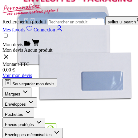
Rechercher un produit
sylius.ui.search
Mes favoris
Connexion
Mon devis
Mon devis
Aucun produit
Montant TTC
0,00 €
Voir mon devis
Sauvegarder mon devis
Marques
Enveloppes
Pochettes
Envois protégés
Enveloppes mécanisables