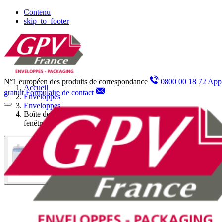
Panneau de gestion des cookies
Contenu
skip_to_footer
N°1 européen des produits de correspondance
0800 00 18 72 App
Accueil
gratuit
Formulaire de contact
Enveloppes
Enveloppes
Boîte de 500 enveloppes blanches DL 110x220 80 g/m²
fenêtre 45x100 bande de protection