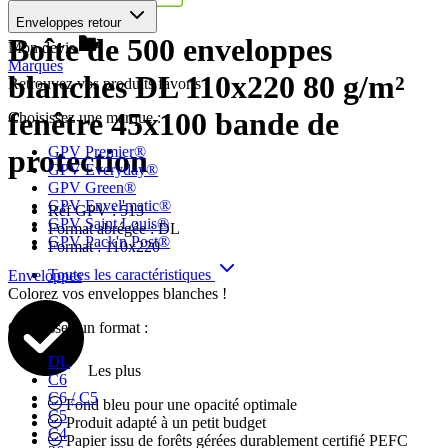
Enveloppes retour
Boîte de 500 enveloppes
Mon devis
Marques
blanches DL 110x220 80 g/m²
Retrouvez vos produits favoris !
fenêtre 45x100 bande de
Choisissez une marque :
GPV Premier®
protection
GPV Everyday®
GPV Green®
GPV Envel'matic®
Réf GPV :
513
GPV Saint Louis®
Format abrégée :
DL
GPV Pack'n Post®
Format :
110x220
Toutes les caractéristiques
Enveloppes
Colorez vos enveloppes blanches !
Choisissez un format :
DL
Les plus
C6
C6 / C5
Fond bleu pour une opacité optimale
C5
Produit adapté à un petit budget
C4
Papier issu de forêts gérées durablement certifié PEFC