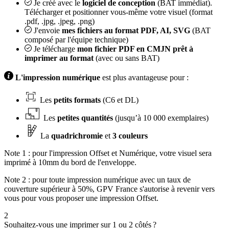
Je créé avec le
logiciel de conception
(BAT immédiat).
Télécharger et positionner vous-même votre visuel (format
.pdf, .jpg, .jpeg, .png)
J'envoie
mes fichiers au format PDF, AI, SVG
(BAT
composé par l'équipe technique)
Je télécharge
mon fichier PDF en CMJN prêt à
imprimer au format
(avec ou sans BAT)
L'impression numérique
est plus avantageuse pour :
Les
petits formats
(C6 et DL)
Les
petites quantités
(jusqu’à 10 000 exemplaires)
La
quadrichromie
et
3 couleurs
Note 1 : pour l'impression Offset et Numérique, votre visuel sera
imprimé à 10mm du bord de l'enveloppe.
Note 2 : pour toute impression numérique avec un taux de
couverture supérieur à 50%, GPV France s'autorise à revenir vers
vous pour vous proposer une impression Offset.
2
Souhaitez-vous une imprimer sur 1 ou 2 côtés ?