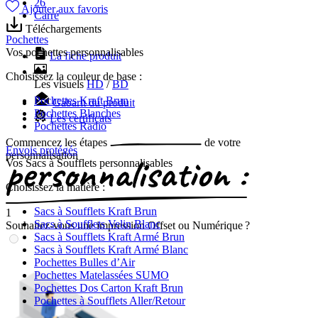
26
Ajouter aux favoris
Carré
Téléchargements
Pochettes
Vos pochettes personnalisables
La fiche produit
Choisissez la couleur de base :
Les visuels
HD
/
BD
Pochettes Kraft Brun
Gabarit du produit
Pochettes Blanches
Les certificats
Pochettes Radio
Commencez les
étapes
de votre
Envois protégés
personnalisation
Vos Sacs à Soufflets personnalisables
Choisissez la matière :
Sacs à Soufflets Kraft Brun
1
Sacs à Soufflets Velin Blanc
Souhaitez-vous une impression Offset ou Numérique ?
Sacs à Soufflets Kraft Armé Brun
Sacs à Soufflets Kraft Armé Blanc
Pochettes Bulles d’Air
Pochettes Matelassées SUMO
Pochettes Dos Carton Kraft Brun
Pochettes à Soufflets Aller/Retour