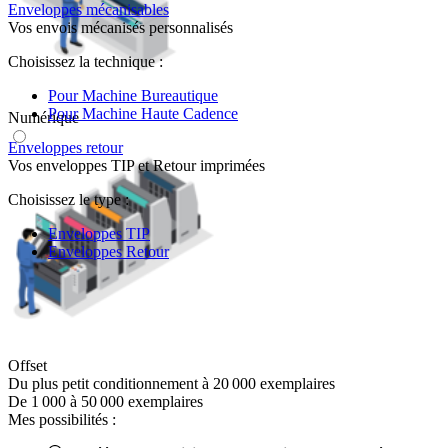
Enveloppes mécanisables
Vos envois mécanisés personnalisés
Choisissez la technique :
Pour Machine Bureautique
Pour Machine Haute Cadence
Numérique
Enveloppes retour
Vos enveloppes TIP et Retour imprimées
Choisissez le type :
Enveloppes TIP
Enveloppes Retour
Offset
Du plus petit conditionnement à 20 000 exemplaires
De 1 000 à 50 000 exemplaires
Mes possibilités :