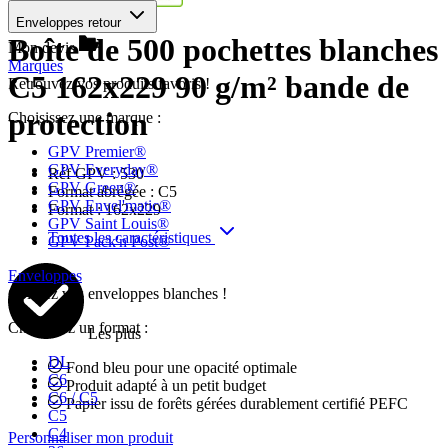
Enveloppes retour
Boîte de 500 pochettes blanches
Mon devis
Marques
C5 162x229 90 g/m² bande de
Retrouvez vos produits favoris !
protection
Choisissez une marque :
GPV Premier®
GPV Everyday®
Réf GPV :
530
GPV Green®
Format abrégée :
C5
GPV Envel'matic®
Format :
162x229
GPV Saint Louis®
Toutes les caractéristiques
GPV Pack'n Post®
Enveloppes
Colorez vos enveloppes blanches !
Choisissez un format :
Les plus
DL
Fond bleu pour une opacité optimale
C6
Produit adapté à un petit budget
C6 / C5
Papier issu de forêts gérées durablement certifié PEFC
C5
C4
Personnaliser mon produit