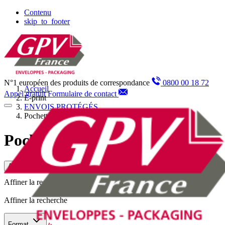
Panneau de gestion des cookies
Contenu
skip_to_footer
N°1 européen des produits de correspondance
0800 00 18 72
Accueil
Appel gratuit
Formulaire de contact
E-print
ENVOIS PROTÉGÉS
Pochettes Bulles d'Air
Pochettes Bulles d'Air
Affiner la recherche
Affiner la recherche
Affiner la recherche
Format