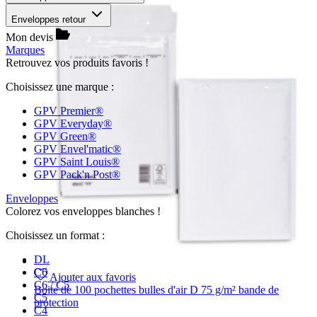
Enveloppes retour
Mon devis
Marques
Retrouvez vos produits favoris !
Choisissez une marque :
GPV Premier®
GPV Everyday®
GPV Green®
GPV Envel'matic®
GPV Saint Louis®
GPV Pack'n Post®
Enveloppes
Colorez vos enveloppes blanches !
Choisissez un format :
DL
C6
Ajouter aux favoris
C6 / C5
Boite de 100 pochettes bulles d'air D 75 g/m² bande de
C5
protection
C4