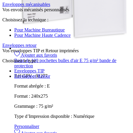
Enveloppes mécanisables
Vos envois mécanisés personnalisés
Choisissez la technique :
Pour Machine Bureautique
Pour Machine Haute Cadence
Enveloppes retour
Vos enveloppes TIP et Retour imprimées
Ajouter aux favoris
Boite de 100 pochettes bulles d'air E 75 g/m² bande de
Choisissez le type :
protection
Enveloppes TIP
Réf GPV :
91277
Enveloppes Retour
Format abrégée :
E
Format :
240x275
Grammage :
75 g/m²
Type d’Impression disponible :
Numérique
Personnaliser