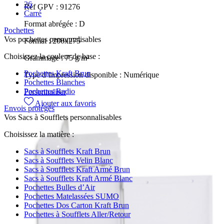
26
Réf GPV :
91276
Carré
Format abrégée :
D
Pochettes
Vos pochettes personnalisables
Format :
200x275
Choisissez la couleur de base :
Grammage :
75 g/m²
Pochettes Kraft Brun
Type d’Impression disponible :
Numérique
Pochettes Blanches
Pochettes Radio
Personnaliser
Ajouter aux favoris
Envois protégés
Vos Sacs à Soufflets personnalisables
Choisissez la matière :
Sacs à Soufflets Kraft Brun
Sacs à Soufflets Velin Blanc
Sacs à Soufflets Kraft Armé Brun
Sacs à Soufflets Kraft Armé Blanc
Pochettes Bulles d’Air
Pochettes Matelassées SUMO
Pochettes Dos Carton Kraft Brun
Pochettes à Soufflets Aller/Retour