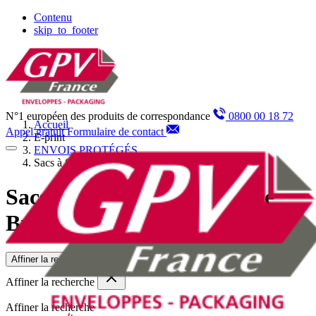
Panneau de gestion des cookies
Contenu
skip_to_footer
N°1 européen des produits de correspondance
0800 00 18 72
Accueil
Appel gratuit
Formulaire de contact
E-print
ENVOIS PROTÉGÉS
Sacs à Soufflets Kraft Armé Brun
Sacs à Soufflets Kraft Armé
Brun
Affiner la recherche
Affiner la recherche
Affiner la recherche