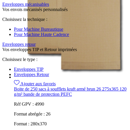
Enveloppes mécanisables
Vos envois mécanisés personnalisés
Choisissez la technique :
Pour Machine Bureautique
Pour Machine Haute Cadence
Enveloppes retour
Vos enveloppes TIP et Retour imprimées
Choisissez le type :
Enveloppes TIP
Enveloppes Retour
Ajouter aux favoris
Boite de 250 sacs à soufflets kraft armé brun 26 275x365 120
g/m² bande de protection PEFC
Réf GPV :
4990
Format abrégée :
26
Format :
280x370