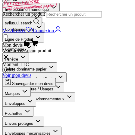
Impression en numérique
Rechercher un produit
Format abrégée
sylius.ui.search
Conditionnement
Mes favoris
Connexion
Ligne de Produit
Mon devis
Grammage
Mon devis
Aucun produit
Fenêtre
Montant TTC
Teinte dominante papier
0,00 €
Voir mon devis
Qualité de la matière / Papier
Sauvegarder mon devis
Type de fermeture / Usages
Marques
Norme et Label environnementaux
Enveloppes
Marques
Pochettes
Produits trouvés :
29
Envois protégés
Nombre :
12
Enveloppes mécanisables