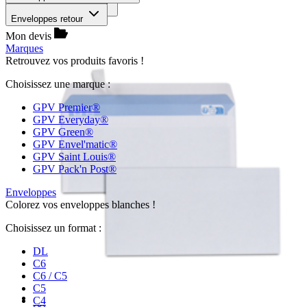
Trier par :
pertinence
Enveloppes retour
Mon devis
Marques
Retrouvez vos produits favoris !
Choisissez une marque :
GPV Premier®
GPV Everyday®
GPV Green®
GPV Envel'matic®
GPV Saint Louis®
GPV Pack'n Post®
Enveloppes
Colorez vos enveloppes blanches !
Choisissez un format :
DL
C6
C6 / C5
C5
C4