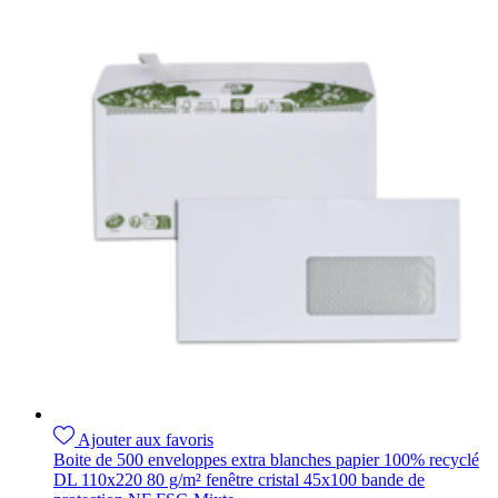
Ajouter aux favoris
Boite de 500 enveloppes extra blanches papier 100% recyclé
DL 110x220 80 g/m² fenêtre cristal 45x100 bande de