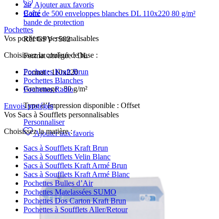
26
Ajouter aux favoris
Carré
Boîte de 500 enveloppes blanches DL 110x220 80 g/m²
bande de protection
Pochettes
Vos pochettes personnalisables
Réf GPV :
502
Choisissez la couleur de base :
Format abrégée :
DL
Pochettes Kraft Brun
Format :
110x220
Pochettes Blanches
Grammage :
80 g/m²
Pochettes Radio
Type d’Impression disponible :
Offset
Envois protégés
Vos Sacs à Soufflets personnalisables
Personnaliser
Choisissez la matière :
Ajouter aux favoris
Sacs à Soufflets Kraft Brun
Sacs à Soufflets Velin Blanc
Sacs à Soufflets Kraft Armé Brun
Sacs à Soufflets Kraft Armé Blanc
Pochettes Bulles d’Air
Pochettes Matelassées SUMO
Pochettes Dos Carton Kraft Brun
Pochettes à Soufflets Aller/Retour