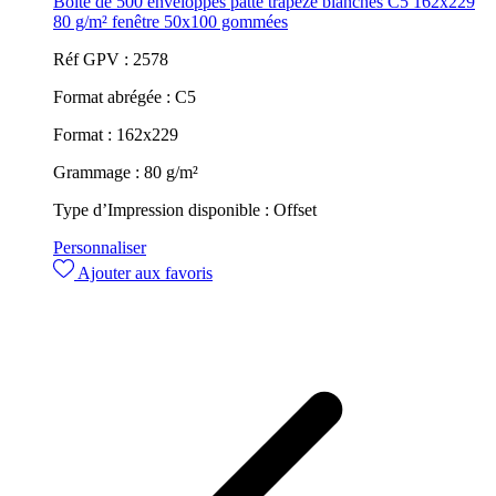
Boite de 500 enveloppes patte trapèze blanches C5 162x229
80 g/m² fenêtre 50x100 gommées
Réf GPV :
2578
Format abrégée :
C5
Format :
162x229
Grammage :
80 g/m²
Type d’Impression disponible :
Offset
Personnaliser
Ajouter aux favoris