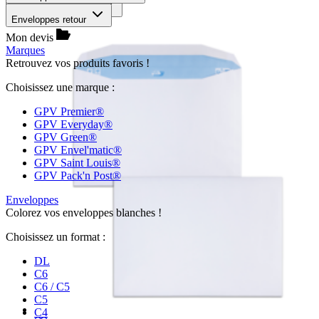
Trier par :
pertinence
Enveloppes retour
Mon devis
Marques
Retrouvez vos produits favoris !
Choisissez une marque :
GPV Premier®
GPV Everyday®
GPV Green®
GPV Envel'matic®
GPV Saint Louis®
GPV Pack'n Post®
Enveloppes
Colorez vos enveloppes blanches !
Choisissez un format :
DL
C6
C6 / C5
C5
C4