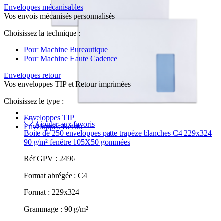
Enveloppes mécanisables
Vos envois mécanisés personnalisés
Choisissez la technique :
Pour Machine Bureautique
Pour Machine Haute Cadence
Enveloppes retour
Vos enveloppes TIP et Retour imprimées
Choisissez le type :
Enveloppes TIP
Ajouter aux favoris
Enveloppes Retour
Boite de 250 enveloppes patte trapèze blanches C4 229x324
90 g/m² fenêtre 105X50 gommées
Réf GPV :
2496
Format abrégée :
C4
Format :
229x324
Grammage :
90 g/m²