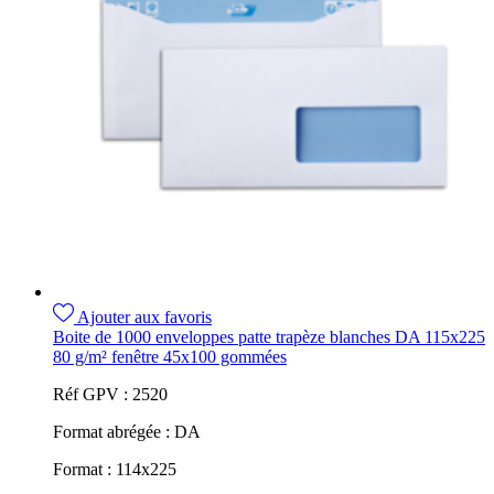
Ajouter aux favoris
Boite de 1000 enveloppes patte trapèze blanches DA 115x225
80 g/m² fenêtre 45x100 gommées
Réf GPV :
2520
Format abrégée :
DA
Format :
114x225