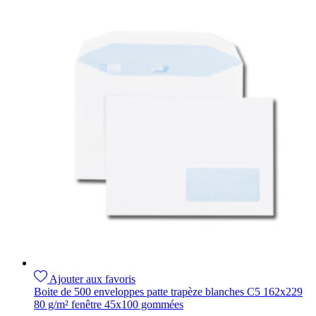
Ajouter aux favoris
Boite de 500 enveloppes patte trapèze blanches C5 162x229
80 g/m² fenêtre 45x100 gommées