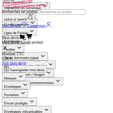
Impression en numérique
Rechercher un produit
Format abrégée
sylius.ui.search
Conditionnement
Mes favoris
Connexion
Ligne de Produit
Mon devis
Grammage
Mon devis
Aucun produit
Fenêtre
Montant TTC
Teinte dominante papier
0,00 €
Voir mon devis
Qualité de la matière / Papier
Sauvegarder mon devis
Type de fermeture / Usages
Marques
Norme et Label environnementaux
Enveloppes
Marques
Pochettes
Produits trouvés :
32
Envois protégés
Nombre :
12
Enveloppes mécanisables