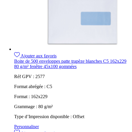
Ajouter aux favoris
Boite de 500 enveloppes patte trapèze blanches C5 162x229
80 g/m² fenêtre 45x100 gommées
Réf GPV :
2577
Format abrégée :
C5
Format :
162x229
Grammage :
80 g/m²
Type d’Impression disponible :
Offset
Personnaliser