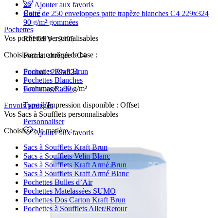
26
Ajouter aux favoris
Carré
Boite de 250 enveloppes patte trapèze blanches C4 229x324
90 g/m² gommées
Pochettes
Vos pochettes personnalisables
Réf GPV :
2495
Choisissez la couleur de base :
Format abrégée :
C4
Pochettes Kraft Brun
Format :
229x324
Pochettes Blanches
Grammage :
90 g/m²
Pochettes Radio
Type d’Impression disponible :
Offset
Envois protégés
Vos Sacs à Soufflets personnalisables
Personnaliser
Choisissez la matière :
Ajouter aux favoris
Sacs à Soufflets Kraft Brun
Sacs à Soufflets Velin Blanc
Sacs à Soufflets Kraft Armé Brun
Sacs à Soufflets Kraft Armé Blanc
Pochettes Bulles d’Air
Pochettes Matelassées SUMO
Pochettes Dos Carton Kraft Brun
Pochettes à Soufflets Aller/Retour