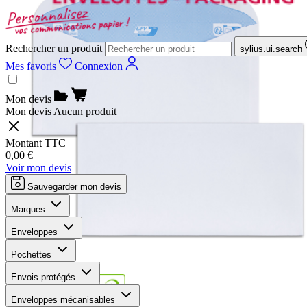
Rechercher un produit
sylius.ui.search
Mes favoris
Connexion
Mon devis
Mon devis
Aucun produit
Montant TTC
0,00 €
Voir mon devis
Sauvegarder mon devis
Marques
Enveloppes
Pochettes
Envois protégés
Enveloppes mécanisables