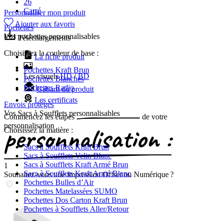
26
Carré
Personnaliser mon produit
Ajouter aux favoris
Pochettes
Vos pochettes personnalisables
Téléchargements
Choisissez la couleur de base :
La fiche produit
Pochettes Kraft Brun
Les visuels
HD
/
BD
Pochettes Blanches
Pochettes Radio
Gabarit du produit
Les certificats
Envois protégés
Vos Sacs à Soufflets personnalisables
Commencez les
étapes
de votre
personnalisation
Choisissez la matière :
Sacs à Soufflets Kraft Brun
Sacs à Soufflets Velin Blanc
Sacs à Soufflets Kraft Armé Brun
1
Sacs à Soufflets Kraft Armé Blanc
Souhaitez-vous une impression Offset ou Numérique ?
Pochettes Bulles d’Air
Pochettes Matelassées SUMO
Pochettes Dos Carton Kraft Brun
Pochettes à Soufflets Aller/Retour