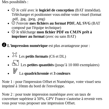
Mes possibilités :
Je créé avec le
logiciel de conception
(BAT immédiat).
Télécharger et positionner vous-même votre visuel (format
.pdf, .jpg, .jpeg, .png)
J'envoie
mes fichiers au format PDF, AI, SVG
(BAT
composé par l'équipe technique)
Je télécharge
mon fichier PDF en CMJN prêt à
imprimer au format
(avec ou sans BAT)
L'impression numérique
est plus avantageuse pour :
Les
petits formats
(C6 et DL)
Les
petites quantités
(jusqu’à 10 000 exemplaires)
La
quadrichromie
et
3 couleurs
Note 1 : pour l'impression Offset et Numérique, votre visuel sera
imprimé à 10mm du bord de l'enveloppe.
Note 2 : pour toute impression numérique avec un taux de
couverture supérieur à 50%, GPV France s'autorise à revenir vers
vous pour vous proposer une impression Offset.