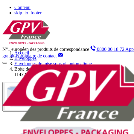
Panneau de gestion des cookies
Contenu
skip_to_footer
N°1 européen des produits de correspondance
0800 00 18 72 App
Accueil
gratuit
Formulaire de contact
Enveloppes
Enveloppes de mise sous pli automatique
Boite de 1000 enveloppes patte trapèze blanches C6/C5
114x229 80 g/m² gommées