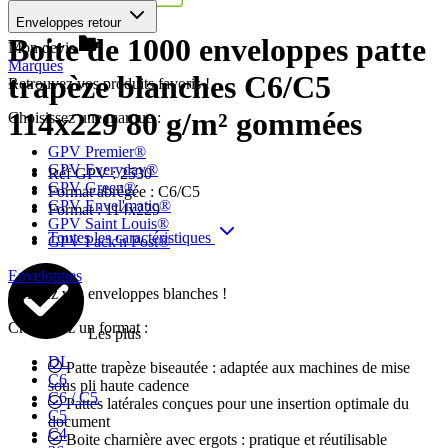
Enveloppes retour
Boite de 1000 enveloppes patte
Mon devis
Marques
trapèze blanches C6/C5
Retrouvez vos produits favoris !
114x229 80 g/m² gommées
Choisissez une marque :
GPV Premier®
GPV Everyday®
Réf GPV :
2530
GPV Green®
Format abrégée :
C6/C5
GPV Envel'matic®
Format :
114x229
GPV Saint Louis®
Toutes les caractéristiques
GPV Pack'n Post®
Enveloppes
Colorez vos enveloppes blanches !
Choisissez un format :
Les plus
DL
Patte trapèze biseautée : adaptée aux machines de mise
C6
sous pli haute cadence
C6 / C5
Pattes latérales conçues pour une insertion optimale du
C5
document
C4
Boite charnière avec ergots : pratique et réutilisable