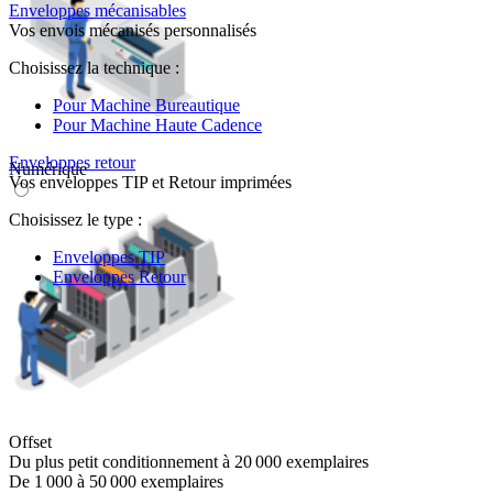
Enveloppes mécanisables
Vos envois mécanisés personnalisés
Choisissez la technique :
Pour Machine Bureautique
Pour Machine Haute Cadence
Enveloppes retour
Numérique
Vos enveloppes TIP et Retour imprimées
Choisissez le type :
Enveloppes TIP
Enveloppes Retour
Offset
Du plus petit conditionnement à 20 000 exemplaires
De 1 000 à 50 000 exemplaires