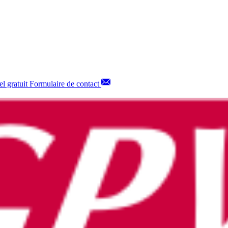
l gratuit
Formulaire de contact
 bande de protection FSC-R