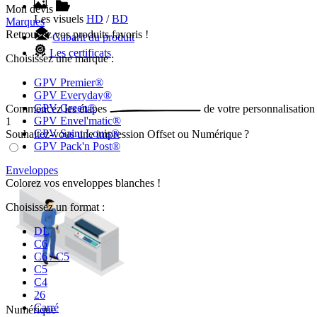
Mon devis
Les visuels
HD
/
BD
Marques
Retrouvez vos produits favoris !
Gabarit du produit
Les certificats
Choisissez une marque :
GPV Premier®
GPV Everyday®
GPV Green®
Commencez les
étapes
de votre
personnalisation
GPV Envel'matic®
1
GPV Saint Louis®
Souhaitez-vous une impression Offset ou Numérique ?
GPV Pack'n Post®
Enveloppes
Colorez vos enveloppes blanches !
Choisissez un format :
DL
C6
C6 / C5
C5
C4
26
Carré
Numérique