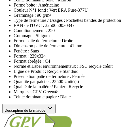
Forme boîte :
Américaine
Couleur N°1 fond :
Vert ERA Pure-377U
Grammage :
90 g/m²
Type de fermeture / Usages :
Pochettes bandes de protection
EAN de l'UVC :
3250650030347
Conditionnement :
250
Gommage :
Siligom
Forme patte de fermeture :
Droite
Dimension patte de fermeture :
41 mm
Fenêtre :
Sans
Format :
229x324
Format abrégée :
C4
Norme et Label environnementaux :
FSC recyclé crédit
Ligne de Produit :
Recyclé Standard
Présentation patte de fermeture :
Fermée
Quantité par palette :
22500 Unité(s)
Qualité de la matière / Papier :
Recyclé
Marques :
GPV Green®
Teinte dominante papier :
Blanc
Description de la marque