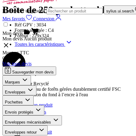
Boîte de 250 pochettes blanche
Rechercher un produit
sylius.ui.search
Mes favoris
Connexion
Réf GPV :
3034
Format abrégée :
C4
Mon devis
Format :
229x324
Mon devis
Aucun produit
Toutes les caractéristiques
Montant TTC
0,00 €
Voir mon devis
Sauvegarder mon devis
Les plus
Marques
Papier Recyclé
Papier issu de forêts gérées durablement certifié FSC
Enveloppes
Impression du fond à l’encre à l'eau
Pochettes
Personnaliser mon produit
Ajouter aux favoris
Envois protégés
Téléchargements
Enveloppes mécanisables
La fiche produit
Enveloppes retour