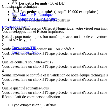
Les
petits formats
(C6 et DL)
Choisissez la technique :
Les
petites quantités
(jusqu’à 10 000 exemplaires)
Pour Machine Bureautique
Pour Machine Haute Cadence
La
quadrichromie
et
3 couleurs
Enveloppes retour
Note 1 : pour l'impression Offset et Numérique, votre visuel sera im
Vos enveloppes TIP et Retour imprimées
Note 2 : pour toute impression numérique avec un taux de couverture 
Choisissez le type :
2
Enveloppes TIP
Souhaitez-vous une imprimer sur 1 ou 2 côtés ?
Enveloppes Retour
Vous devez faire un choix à l'étape précédente avant d'accéder à celle-
3
Quelles couleurs souhaitez-vous ?
Vous devez faire un choix à l'étape précédente avant d'accéder à celle-
4
Souhaitez-vous le contrôle et la validation de notre équipe technique
Vous devez faire un choix à l'étape précédente avant d'accéder à celle-
5
Quelle quantité souhaitez-vous ?
Vous devez faire un choix à l'étape précédente avant d'accéder à celle-
Récapitulatif de votre personnalisation
Type d'impression :
À définir