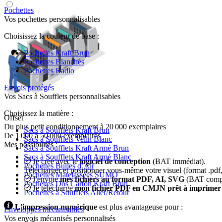
Pochettes
Vos pochettes personnalisables
Choisissez la couleur de base :
Pochettes Kraft Brun
Pochettes Blanches
Pochettes Radio
Envois protégés
Vos Sacs à Soufflets personnalisables
Choisissez la matière :
Offset
Du plus petit conditionnement à 20 000 exemplaires
Sacs à Soufflets Kraft Brun
De 1 000 à 50 000 exemplaires
Sacs à Soufflets Velin Blanc
Mes possibilités :
Sacs à Soufflets Kraft Armé Brun
Sacs à Soufflets Kraft Armé Blanc
Je créé avec le
logiciel de conception
(BAT immédiat).
Pochettes Bulles d’Air
Télécharger et positionner vous-même votre visuel (format .pdf, 
Pochettes Matelassées SUMO
J'envoie
mes fichiers au format PDF, AI, SVG
(BAT compos
Pochettes Dos Carton Kraft Brun
Je télécharge
mon fichier PDF en CMJN prêt à imprimer
Pochettes à Soufflets Aller/Retour
L'impression numérique
est plus avantageuse pour :
Enveloppes mécanisables
Vos envois mécanisés personnalisés