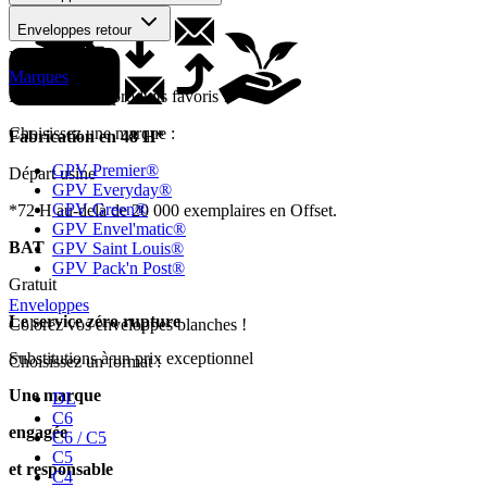
Enveloppes retour
Mon devis
Marques
Retrouvez vos produits favoris !
Choisissez une marque :
Fabrication en 48 H*
GPV Premier®
Départ usine
GPV Everyday®
GPV Green®
*72 H au-delà de 20 000 exemplaires en Offset.
GPV Envel'matic®
BAT
GPV Saint Louis®
GPV Pack'n Post®
Gratuit
Enveloppes
Le service zéro rupture
Colorez vos enveloppes blanches !
Substitutions à un prix exceptionnel
Choisissez un format :
Une marque
DL
C6
engagée
C6 / C5
C5
et responsable
C4