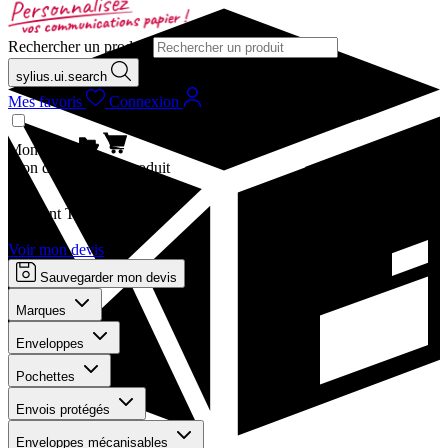
Rechercher un produit
sylius.ui.search
Mes favoris
Connexion
Mon devis
Mon devis
Aucun produit
Montant TTC
0,00 €
Voir mon devis
Sauvegarder mon devis
Marques
Enveloppes
Pochettes
Envois protégés
Enveloppes mécanisables