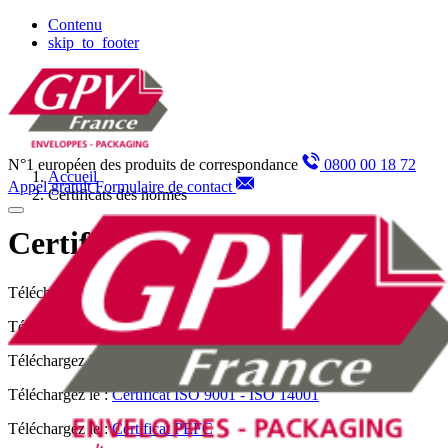
Panneau de gestion des cookies
Contenu
skip_to_footer
N°1 européen des produits de correspondance
0800 00 18 72
Accueil
Appel gratuit
Formulaire de contact
Certificats des normes
Certificats des normes
Téléchargez le :
Certificat NF Environnement
Téléchargez le :
Certificat contribution carbone
Téléchargez le :
Certificat FSC
Téléchargez le :
Certificat ISO 9001 - ISO 14001
Téléchargez le :
Certificat PEFC