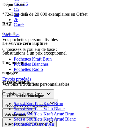
C6 / C5
Départ usine
C5
*72 H au-delà de 20 000 exemplaires en Offset.
C4
26
BAT
Carré
Gratuit
Pochettes
Vos pochettes personnalisables
Le service zéro rupture
Choisissez la couleur de base :
Substitutions à un prix exceptionnel
Pochettes Kraft Brun
Une marque
Pochettes Blanches
Pochettes Radio
engagée
Envois protégés
et responsable
Vos Sacs à Soufflets personnalisables
Choisissez la matière :
L'offre produit catalogue
Sacs à Soufflets Kraft Brun
Produits personnalisables
Sacs à Soufflets Velin Blanc
Sacs à Soufflets Kraft Armé Brun
Vos services
Sacs à Soufflets Kraft Armé Blanc
Pochettes Bulles d’Air
À propos de GPV France