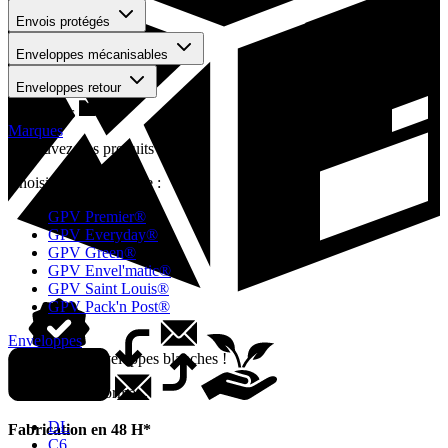
Envois protégés
Enveloppes mécanisables
Enveloppes retour
Mon devis
Marques
Retrouvez vos produits favoris !
Choisissez une marque :
GPV Premier®
GPV Everyday®
GPV Green®
GPV Envel'matic®
GPV Saint Louis®
GPV Pack'n Post®
Enveloppes
Colorez vos enveloppes blanches !
Choisissez un format :
DL
Fabrication en 48 H*
C6