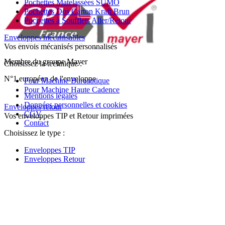
Pochettes Matelassées SUMO
Pochettes Dos Carton Kraft Brun
Pochettes à Soufflets Aller/Retour
Enveloppes mécanisables
Vos envois mécanisés personnalisés
Membre du groupe Mayer
Choisissez la technique :
N°1 européen de l'enveloppe
Pour Machine Bureautique
Pour Machine Haute Cadence
Mentions légales
Données personnelles et cookies
Enveloppes retour
CGV
Vos enveloppes TIP et Retour imprimées
Contact
Choisissez le type :
Enveloppes TIP
Enveloppes Retour