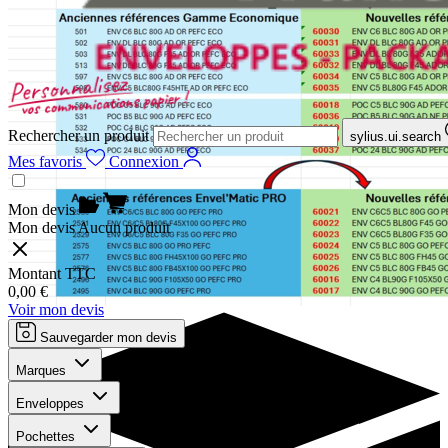
Rechercher un produit
sylius.ui.search
Mes favoris
Connexion
Mon devis
Mon devis
Aucun produit
Montant TTC
0,00 €
Voir mon devis
Sauvegarder mon devis
Marques
Enveloppes
Pochettes