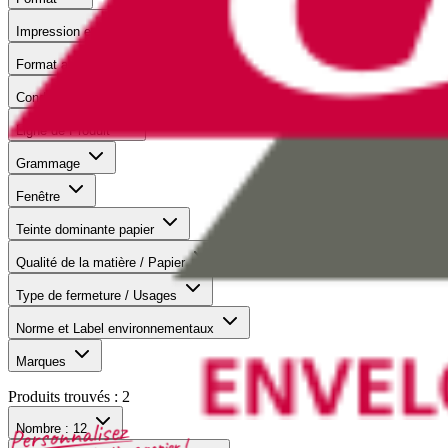
Impression en numérique
Format abrégée
Conditionnement
Ligne de Produit
Grammage
Fenêtre
Teinte dominante papier
Qualité de la matière / Papier
Type de fermeture / Usages
Norme et Label environnementaux
Marques
Produits trouvés :
2
Nombre :
12