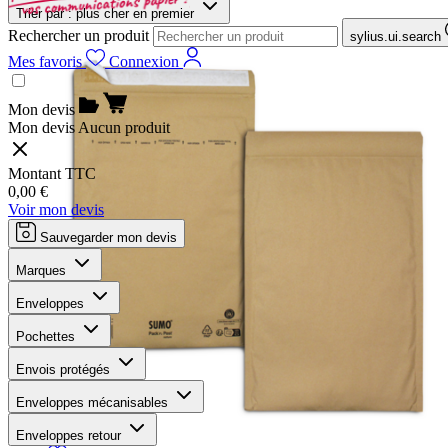
Trier par :
plus cher en premier
Rechercher un produit
sylius.ui.search
Mes favoris
Connexion
Mon devis
Mon devis
Aucun produit
Montant TTC
0,00 €
Voir mon devis
Sauvegarder mon devis
Marques
Enveloppes
Pochettes
Envois protégés
Enveloppes mécanisables
Enveloppes retour