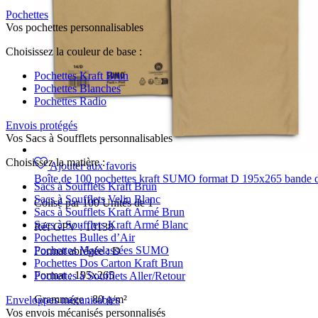
Pochettes
Vos pochettes personnalisables
Choisissez la couleur de base :
Pochettes Kraft Brun
Pochettes Blanches
Pochettes Radio
Envois protégés
Vos Sacs à Soufflets personnalisables
Choisissez la matière :
Ajouter aux favoris
Boîte de 100 pochettes kraft SUMO format D 195x265 bande 
Sacs à Soufflets Kraft Brun
Sacs à Soufflets Velin Blanc
Colisé par 100 Unités de 1
Sacs à Soufflets Kraft Armé Brun
Sacs à Soufflets Kraft Armé Blanc
Réf GPV :
10138
Pochettes Bulles d’Air
Pochettes Matelassées SUMO
Format abrégée :
D
Pochettes Dos Carton Kraft Brun
Format :
195x265
Pochettes à Soufflets Aller/Retour
Grammage :
80 g/m²
Enveloppes mécanisables
Vos envois mécanisés personnalisés