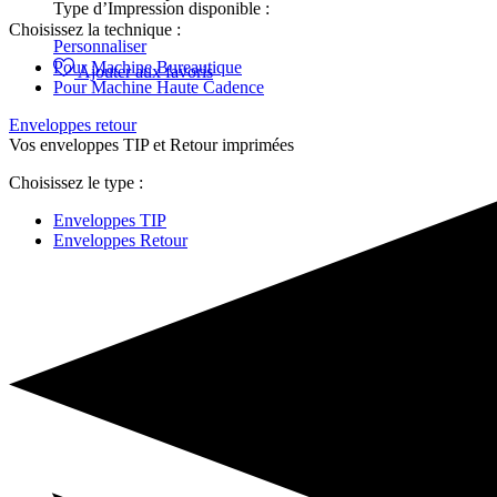
Type d’Impression disponible :
Choisissez la technique :
Personnaliser
Pour Machine Bureautique
Ajouter aux favoris
Pour Machine Haute Cadence
Enveloppes retour
Vos enveloppes TIP et Retour imprimées
Choisissez le type :
Enveloppes TIP
Enveloppes Retour