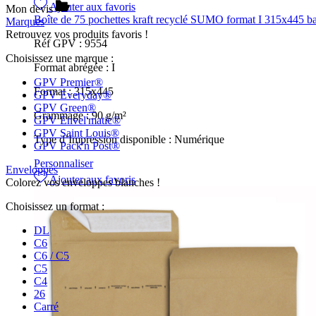
Ajouter aux favoris
Mon devis
Boîte de 75 pochettes kraft recyclé SUMO format I 315x445 ba
Marques
Retrouvez vos produits favoris !
Réf GPV :
9554
Choisissez une marque :
Format abrégée :
I
GPV Premier®
Format :
315x445
GPV Everyday®
GPV Green®
Grammage :
90 g/m²
GPV Envel'matic®
GPV Saint Louis®
Type d’Impression disponible :
Numérique
GPV Pack'n Post®
Personnaliser
Enveloppes
Ajouter aux favoris
Colorez vos enveloppes blanches !
Choisissez un format :
DL
C6
C6 / C5
C5
C4
26
Carré