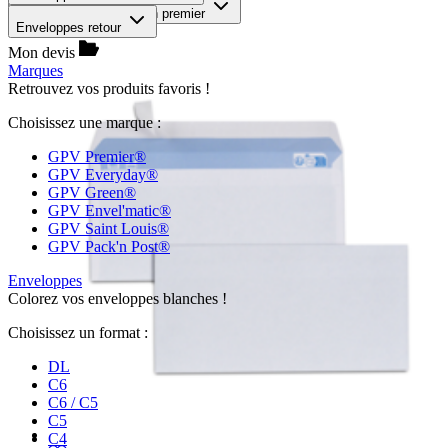
Trier par :
moins cher en premier
Enveloppes retour
Mon devis
Marques
Retrouvez vos produits favoris !
Choisissez une marque :
GPV Premier®
GPV Everyday®
GPV Green®
GPV Envel'matic®
GPV Saint Louis®
GPV Pack'n Post®
Enveloppes
Colorez vos enveloppes blanches !
Choisissez un format :
DL
C6
C6 / C5
C5
C4