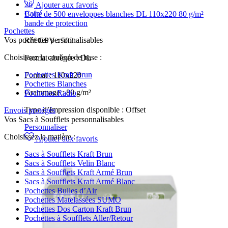
26
Ajouter aux favoris
Carré
Boîte de 500 enveloppes blanches DL 110x220 80 g/m²
bande de protection
Pochettes
Vos pochettes personnalisables
Réf GPV :
502
Choisissez la couleur de base :
Format abrégée :
DL
Pochettes Kraft Brun
Format :
110x220
Pochettes Blanches
Grammage :
80 g/m²
Pochettes Radio
Type d’Impression disponible :
Offset
Envois protégés
Vos Sacs à Soufflets personnalisables
Personnaliser
Choisissez la matière :
Ajouter aux favoris
Sacs à Soufflets Kraft Brun
Sacs à Soufflets Velin Blanc
Sacs à Soufflets Kraft Armé Brun
Sacs à Soufflets Kraft Armé Blanc
Pochettes Bulles d’Air
Pochettes Matelassées SUMO
Pochettes Dos Carton Kraft Brun
Pochettes à Soufflets Aller/Retour