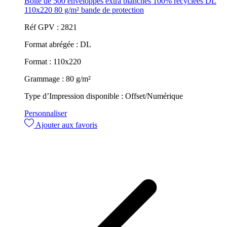
Boite de 500 enveloppes extra blanches 100% recyclées DL
110x220 80 g/m² bande de protection
Réf GPV :
2821
Format abrégée :
DL
Format :
110x220
Grammage :
80 g/m²
Type d’Impression disponible :
Offset/Numérique
Personnaliser
Ajouter aux favoris