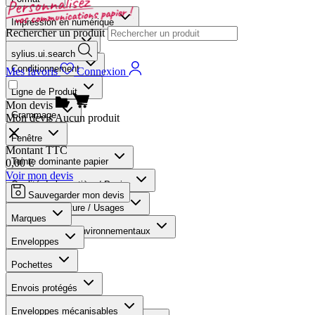
Impression en numérique
Rechercher un produit
Format abrégée
sylius.ui.search
Conditionnement
Mes favoris
Connexion
Ligne de Produit
Mon devis
Grammage
Mon devis
Aucun produit
Fenêtre
Montant TTC
Teinte dominante papier
0,00 €
Voir mon devis
Qualité de la matière / Papier
Sauvegarder mon devis
Type de fermeture / Usages
Marques
Norme et Label environnementaux
Enveloppes
Marques
Pochettes
Produits trouvés :
29
Envois protégés
Nombre :
12
Enveloppes mécanisables