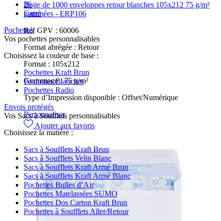
26
Boite de 1000 enveloppes retour blanches 105x212 75 g/m²
Carré
gommées - ERP106
Pochettes
Réf GPV :
60006
Vos pochettes personnalisables
Format abrégée :
Retour
Choisissez la couleur de base :
Format :
105x212
Pochettes Kraft Brun
Grammage :
75 g/m²
Pochettes Blanches
Pochettes Radio
Type d’Impression disponible :
Offset/Numérique
Envois protégés
Personnaliser
Vos Sacs à Soufflets personnalisables
Ajouter aux favoris
Choisissez la matière :
Sacs à Soufflets Kraft Brun
Sacs à Soufflets Velin Blanc
Sacs à Soufflets Kraft Armé Brun
Sacs à Soufflets Kraft Armé Blanc
Pochettes Bulles d’Air
Pochettes Matelassées SUMO
Pochettes Dos Carton Kraft Brun
Pochettes à Soufflets Aller/Retour