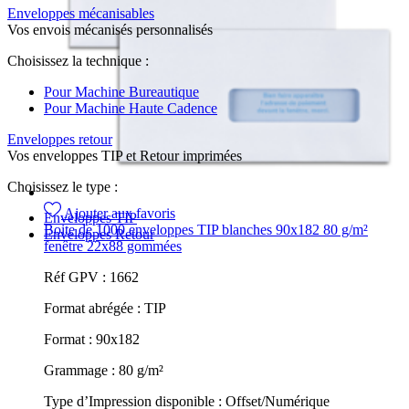
Enveloppes mécanisables
Vos envois mécanisés personnalisés
Choisissez la technique :
Pour Machine Bureautique
Pour Machine Haute Cadence
Enveloppes retour
Vos enveloppes TIP et Retour imprimées
Choisissez le type :
Ajouter aux favoris
Enveloppes TIP
Boite de 1000 enveloppes TIP blanches 90x182 80 g/m²
Enveloppes Retour
fenêtre 22x88 gommées
Réf GPV :
1662
Format abrégée :
TIP
Format :
90x182
Grammage :
80 g/m²
Type d’Impression disponible :
Offset/Numérique