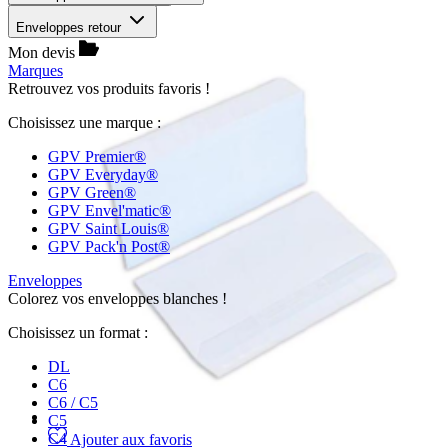
Enveloppes retour
Mon devis
Marques
Retrouvez vos produits favoris !
Choisissez une marque :
GPV Premier®
GPV Everyday®
GPV Green®
GPV Envel'matic®
GPV Saint Louis®
GPV Pack'n Post®
Enveloppes
Colorez vos enveloppes blanches !
Choisissez un format :
DL
C6
C6 / C5
C5
C4
Ajouter aux favoris