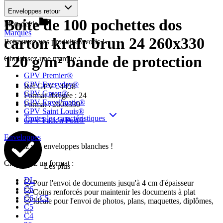
Enveloppes retour
Boite de 100 pochettes dos
Mon devis
Marques
carton kraft brun 24 260x330
Retrouvez vos produits favoris !
120 g/m² bande de protection
Choisissez une marque :
GPV Premier®
GPV Everyday®
Réf GPV :
4458
GPV Green®
Format abrégée :
24
GPV Envel'matic®
Format :
260x330
GPV Saint Louis®
Toutes les caractéristiques
GPV Pack'n Post®
Enveloppes
Colorez vos enveloppes blanches !
Choisissez un format :
Les plus
DL
Pour l'envoi de documents jusqu'à 4 cm d'épaisseur
C6
Coins renforcés pour maintenir les documents à plat
C6 / C5
Idéale pour l'envoi de photos, plans, maquettes, diplômes,
C5
…
C4