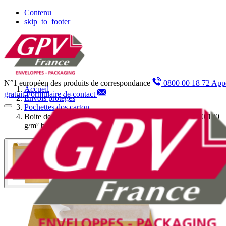
Panneau de gestion des cookies
Contenu
skip_to_footer
N°1 européen des produits de correspondance
0800 00 18 72 App
Accueil
gratuit
Formulaire de contact
Envois protégés
Pochettes dos carton
Boite de 100 pochettes dos carton kraft brun 24 260x330 120
g/m² bande de protection