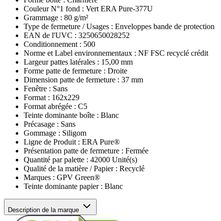
Couleur N°1 fond :
Vert ERA Pure-377U
Grammage :
80 g/m²
Type de fermeture / Usages :
Enveloppes bande de protection
EAN de l'UVC :
3250650028252
Conditionnement :
500
Norme et Label environnementaux :
NF FSC recyclé crédit
Largeur pattes latérales :
15,00 mm
Forme patte de fermeture :
Droite
Dimension patte de fermeture :
37 mm
Fenêtre :
Sans
Format :
162x229
Format abrégée :
C5
Teinte dominante boîte :
Blanc
Précasage :
Sans
Gommage :
Siligom
Ligne de Produit :
ERA Pure®
Présentation patte de fermeture :
Fermée
Quantité par palette :
42000 Unité(s)
Qualité de la matière / Papier :
Recyclé
Marques :
GPV Green®
Teinte dominante papier :
Blanc
Description de la marque