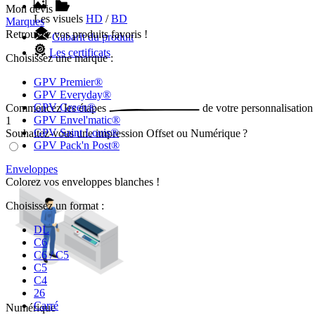
Mon devis
Les visuels
HD
/
BD
Marques
Retrouvez vos produits favoris !
Gabarit du produit
Les certificats
Choisissez une marque :
GPV Premier®
GPV Everyday®
GPV Green®
Commencez les
étapes
de votre
personnalisation
GPV Envel'matic®
1
GPV Saint Louis®
Souhaitez-vous une impression Offset ou Numérique ?
GPV Pack'n Post®
Enveloppes
Colorez vos enveloppes blanches !
Choisissez un format :
DL
C6
C6 / C5
C5
C4
26
Carré
Numérique