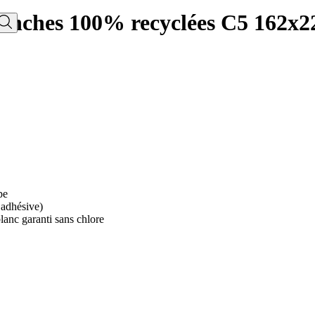
lanches 100% recyclées C5 162x2
pe
e adhésive)
blanc garanti sans chlore