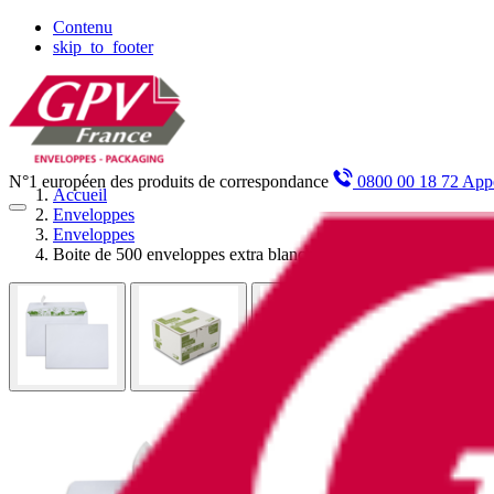
Panneau de gestion des cookies
Contenu
skip_to_footer
N°1 européen des produits de correspondance
0800 00 18 72 Appe
Accueil
Enveloppes
Enveloppes
Boite de 500 enveloppes extra blanches 100% recyclées C5 16