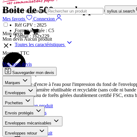
Boite de 500 enveloppes extra b
Rechercher un produit
sylius.ui.search
Mes favoris
Connexion
Réf GPV :
2825
Format abrégée :
C5
Mon devis
Format :
162x229
Mon devis
Aucun produit
Toutes les caractéristiques
Montant TTC
0,00 €
Voir mon devis
Sauvegarder mon devis
Les plus
Marques
Usage d'encre à l'eau pour l'impression du fond de l'envelop
Boite charnière réutilisable et recyclable (sans colle ni band
Enveloppes
Papier issu de forêts gérées durablement certifié FSC, extra 
Pochettes
Personnaliser mon produit
Ajouter aux favoris
Envois protégés
Téléchargements
Enveloppes mécanisables
La fiche produit
Enveloppes retour