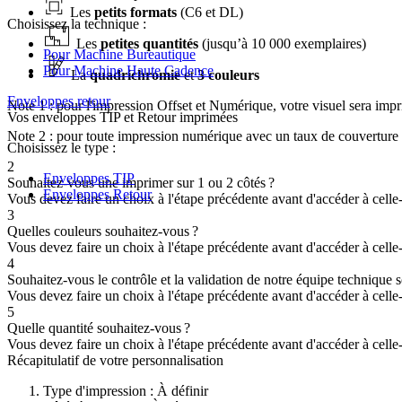
Les
petits formats
(C6 et DL)
Choisissez la technique :
Les
petites quantités
(jusqu’à 10 000 exemplaires)
Pour Machine Bureautique
Pour Machine Haute Cadence
La
quadrichromie
et
3 couleurs
Enveloppes retour
Note 1 : pour l'impression Offset et Numérique, votre visuel sera im
Vos enveloppes TIP et Retour imprimées
Note 2 : pour toute impression numérique avec un taux de couverture 
Choisissez le type :
2
Enveloppes TIP
Souhaitez-vous une imprimer sur 1 ou 2 côtés ?
Enveloppes Retour
Vous devez faire un choix à l'étape précédente avant d'accéder à celle-
3
Quelles couleurs souhaitez-vous ?
Vous devez faire un choix à l'étape précédente avant d'accéder à celle-
4
Souhaitez-vous le contrôle et la validation de notre équipe technique
Vous devez faire un choix à l'étape précédente avant d'accéder à celle-
5
Quelle quantité souhaitez-vous ?
Vous devez faire un choix à l'étape précédente avant d'accéder à celle-
Récapitulatif de votre personnalisation
Type d'impression :
À définir