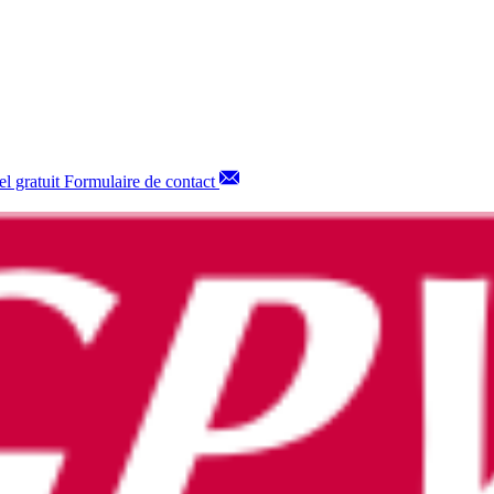
l gratuit
Formulaire de contact
2x229 80 g/m² bande de protection