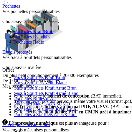
Pochettes
Vos pochettes personnalisables
Choisissez la couleur de base :
Pochettes Kraft Brun
Pochettes Blanches
Pochettes Radio
Envois protégés
Vos Sacs à Soufflets personnalisables
Choisissez la matière :
Offset
Du plus petit conditionnement à 20 000 exemplaires
Sacs à Soufflets Kraft Brun
De 1 000 à 50 000 exemplaires
Sacs à Soufflets Velin Blanc
Mes possibilités :
Sacs à Soufflets Kraft Armé Brun
Sacs à Soufflets Kraft Armé Blanc
Je créé avec le
logiciel de conception
(BAT immédiat).
Pochettes Bulles d’Air
Télécharger et positionner vous-même votre visuel (format .pdf, 
Pochettes Matelassées SUMO
J'envoie
mes fichiers au format PDF, AI, SVG
(BAT compos
Pochettes Dos Carton Kraft Brun
Je télécharge
mon fichier PDF en CMJN prêt à imprimer
Pochettes à Soufflets Aller/Retour
L'impression numérique
est plus avantageuse pour :
Enveloppes mécanisables
Vos envois mécanisés personnalisés