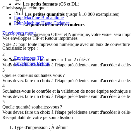
Les
petits formats
(C6 et DL)
Choisissez la technique :
Les
petites quantités
(jusqu’à 10 000 exemplaires)
Pour Machine Bureautique
Pour Machine Haute Cadence
La
quadrichromie
et
3 couleurs
Enveloppes retour
Note 1 : pour l'impression Offset et Numérique, votre visuel sera im
Vos enveloppes TIP et Retour imprimées
Note 2 : pour toute impression numérique avec un taux de couverture 
Choisissez le type :
2
Enveloppes TIP
Souhaitez-vous une imprimer sur 1 ou 2 côtés ?
Enveloppes Retour
Vous devez faire un choix à l'étape précédente avant d'accéder à celle-
3
Quelles couleurs souhaitez-vous ?
Vous devez faire un choix à l'étape précédente avant d'accéder à celle-
4
Souhaitez-vous le contrôle et la validation de notre équipe technique
Vous devez faire un choix à l'étape précédente avant d'accéder à celle-
5
Quelle quantité souhaitez-vous ?
Vous devez faire un choix à l'étape précédente avant d'accéder à celle-
Récapitulatif de votre personnalisation
Type d'impression :
À définir