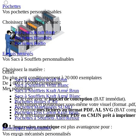
Pochettes
Vos pochettes personnalisables
Choisissez la couleur de base :
Pochettes Kraft Brun
Pochettes Blanches
Pochettes Radio
Envois protégés
Vos Sacs à Soufflets personnalisables
Choisissez la matière :
Offset
Du plus petit conditionnement à 20 000 exemplaires
Sacs à Soufflets Kraft Brun
De 1 000 à 50 000 exemplaires
Sacs à Soufflets Velin Blanc
Mes possibilités :
Sacs à Soufflets Kraft Armé Brun
Sacs à Soufflets Kraft Armé Blanc
Je créé avec le
logiciel de conception
(BAT immédiat).
Pochettes Bulles d’Air
Télécharger et positionner vous-même votre visuel (format .pdf, 
Pochettes Matelassées SUMO
J'envoie
mes fichiers au format PDF, AI, SVG
(BAT compos
Pochettes Dos Carton Kraft Brun
Je télécharge
mon fichier PDF en CMJN prêt à imprimer
Pochettes à Soufflets Aller/Retour
L'impression numérique
est plus avantageuse pour :
Enveloppes mécanisables
Vos envois mécanisés personnalisés