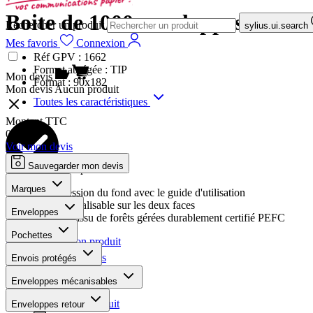
Boite de 1000 enveloppes TIP b
Rechercher un produit
sylius.ui.search
Mes favoris
Connexion
Réf GPV :
1662
Format abrégée :
TIP
Mon devis
Format :
90x182
Mon devis
Aucun produit
Toutes les caractéristiques
Montant TTC
0,00 €
Voir mon devis
Sauvegarder mon devis
Les plus
Marques
Impression du fond avec le guide d'utilisation
Personnalisable sur les deux faces
Enveloppes
Papier issu de forêts gérées durablement certifié PEFC
Pochettes
Personnaliser mon produit
Ajouter aux favoris
Envois protégés
Téléchargements
Enveloppes mécanisables
La fiche produit
Enveloppes retour