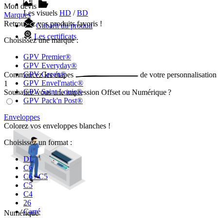
Mon devis
Les visuels
HD
/
BD
Marques
Retrouvez vos produits favoris !
Gabarit du produit
Les certificats
Choisissez une marque :
GPV Premier®
GPV Everyday®
GPV Green®
Commencez les
étapes
de votre
personnalisation
GPV Envel'matic®
1
GPV Saint Louis®
Souhaitez-vous une impression Offset ou Numérique ?
GPV Pack'n Post®
Enveloppes
Colorez vos enveloppes blanches !
Choisissez un format :
DL
C6
C6 / C5
C5
C4
26
Carré
Numérique