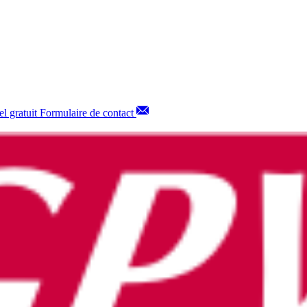
l gratuit
Formulaire de contact
re 22x88 gommées