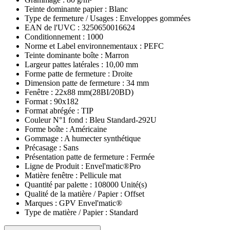
Teinte dominante papier :
Blanc
Type de fermeture / Usages :
Enveloppes gommées
EAN de l'UVC :
3250650016624
Conditionnement :
1000
Norme et Label environnementaux :
PEFC
Teinte dominante boîte :
Marron
Largeur pattes latérales :
10,00 mm
Forme patte de fermeture :
Droite
Dimension patte de fermeture :
34 mm
Fenêtre :
22x88 mm(28BI/20BD)
Format :
90x182
Format abrégée :
TIP
Couleur N°1 fond :
Bleu Standard-292U
Forme boîte :
Américaine
Gommage :
A humecter synthétique
Précasage :
Sans
Présentation patte de fermeture :
Fermée
Ligne de Produit :
Envel'matic®Pro
Matière fenêtre :
Pellicule mat
Quantité par palette :
108000 Unité(s)
Qualité de la matière / Papier :
Offset
Marques :
GPV Envel'matic®
Type de matière / Papier :
Standard